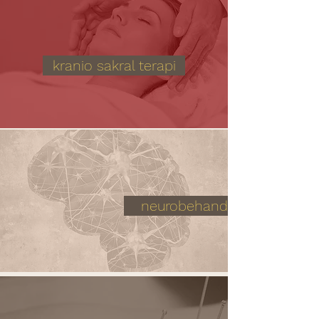
kranio sakral terapi
neurobehandling