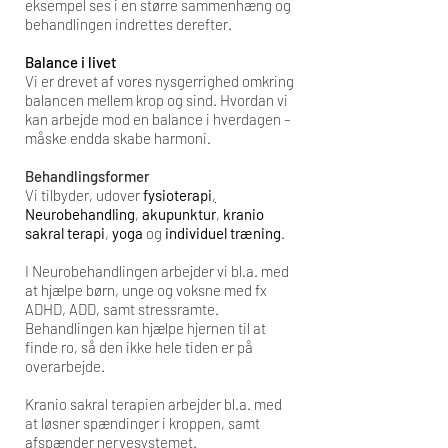
eksempel ses i en større sammenhæng og
behandlingen indrettes derefter.
Balance i livet
Vi er drevet af vores nysgerrighed omkring
balancen mellem krop og sind. Hvordan vi
kan arbejde mod en balance i hverdagen –
måske endda skabe harmoni.
Behandlingsformer
Vi tilbyder, udover
fysioterapi
,
Neurobehandling
,
akupunktur
,
kranio
sakral terapi
,
yoga
og
individuel træning
.
I Neurobehandlingen arbejder vi bl.a. med
at hjælpe børn, unge og voksne med fx
ADHD, ADD, samt stressramte.
Behandlingen kan hjælpe hjernen til at
finde ro, så den ikke hele tiden er på
overarbejde.
Kranio sakral terapien arbejder bl.a. med
at løsner spændinger i kroppen, samt
afspænder nervesystemet.