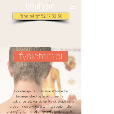
Ring på tlf 52 17 52 30
fysioterapi
Fysioterapi har til formål at forbedre
bevægelighed og funktionsevnen
i muskler og led. Har du en fysisk skade som
følge af fx en ulykke, træning, sygdom eller
aldring? Vi kan, med en grundig undersøgelse