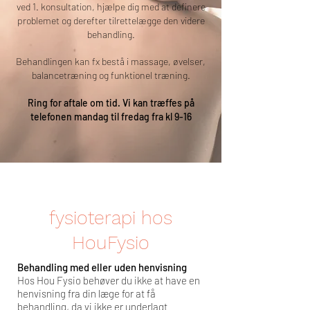
ved 1. konsultation, hjælpe dig med at definere
problemet og derefter tilrettelægge den videre
behandling.
Behandlingen kan fx bestå i massage, øvelser,
balancetræning og funktionel træning.
Ring for aftale om tid. Vi kan træffes på
telefonen mandag til fredag fra kl 9-16
fysioterapi hos
HouFysio
Behandling med eller uden henvisning
Hos Hou Fysio behøver du ikke at have en
henvisning fra din læge for at få
behandling, da vi ikke er underlagt