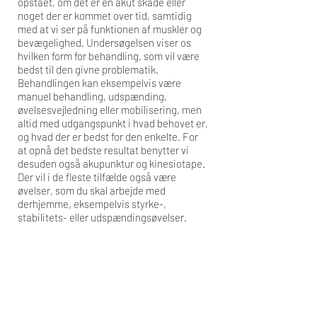
opstået, om det er en akut skade eller
noget der er kommet over tid, samtidig
med at vi ser på funktionen af muskler og
bevægelighed. Undersøgelsen viser os
hvilken form for behandling, som vil være
bedst til den givne problematik.
Behandlingen kan eksempelvis være
manuel behandling, udspænding,
øvelsesvejledning eller mobilisering, men
altid med udgangspunkt i hvad behovet er,
og hvad der er bedst for den enkelte. For
at opnå det bedste resultat benytter vi
desuden også akupunktur og kinesiotape.
Der vil i de fleste tilfælde også være
øvelser, som du skal arbejde med
derhjemme, eksempelvis styrke-,
stabilitets- eller udspændingsøvelser.
PRISER