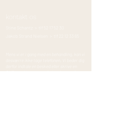
kontakt os
Stine Schantz > tlf
52 17 52 30
Jakob Strand Nielsen > tlf
22 12 33 65
Mens vi er i gang med en behandling, kan vi
desværre ikke tage telefonen. Vi beder dig
derfor indtale en besked eller skrive en
SMS, og vi kontakter dig hurtigst muligt.
Hou Fysio
Vestergade 2, Hou
8300 Odder
kontakt@houfysio.dk
CVR
29527555
Følg os på Facebook!